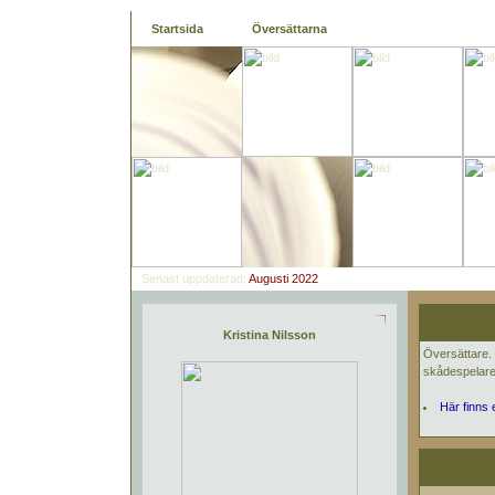
Startsida
Översättarna
Senast uppdaterad:
Augusti 2022
Kristina Nilsson
Översättare. 
skådespelare
Här finns 